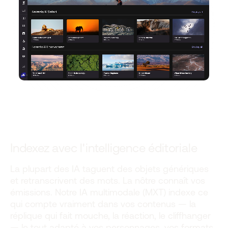
Indexez avec l'intelligence éditoriale
La plupart des IA taguent des objets génériques
et retranscrivent des mots. La nôtre connaît vos
émissions. Notre IA multimodale (MXT) indexe ce
qui compte vraiment dans vos contenus — la
réplique qui fait mouche, la réaction, le cliffhanger
— le tout adapté à vos personnages, vos formats