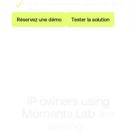
les téléchargements, les re-uploads et les allers-
retours.
R
é
s
e
r
v
e
z
u
n
e
d
é
m
o
T
e
s
t
e
r
l
a
s
o
l
u
t
i
o
n
IP owners using
Moments Lab
are
seeing...