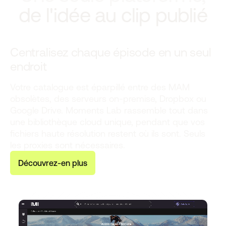
de l'idée au clip publié
Centralisez chaque épisode en un seul
endroit
Votre catalogue est éparpillé entre des MAM
obsolètes, des serveurs on-premise, Dropbox ou
Google Drive. Moments Lab rassemble tout dans
une bibliothèque cloud unique, pendant que vos
fichiers haute résolution restent où ils sont. Seuls
les proxies sont nécessaires.
D
é
c
o
u
v
r
e
z
-
e
n
p
l
u
s