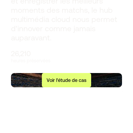
et enregistrer les meilleurs
moments des matchs, le hub
multimédia cloud nous permet
d'innover comme jamais
auparavant.
26,210
heures préservées
V
o
i
r
l
'
é
t
u
d
e
d
e
c
a
s