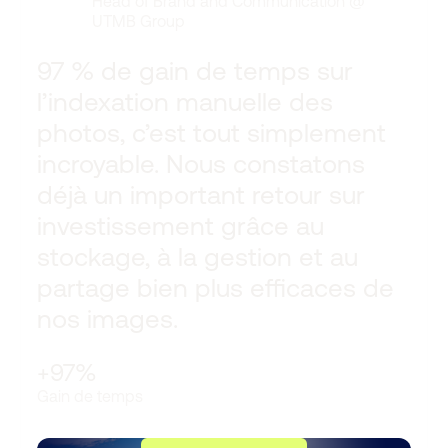
Head of Brand and Communication
@
UTMB Group
97 % de gain de temps sur
l’indexation manuelle des
photos, c’est tout simplement
incroyable. Nous constatons
déjà un important retour sur
investissement grâce au
stockage, à la gestion et au
partage bien plus efficaces de
nos images.
+97%
Gain de temps