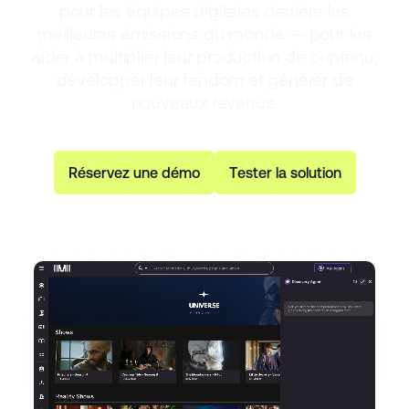
pour les équipes digitales derrière les
meilleures émissions du monde — pour les
aider à multiplier leur production de contenu,
développer leur fandom et générer de
nouveaux revenus.
R
é
s
e
r
v
e
z
u
n
e
d
é
m
o
T
e
s
t
e
r
l
a
s
o
l
u
t
i
o
n