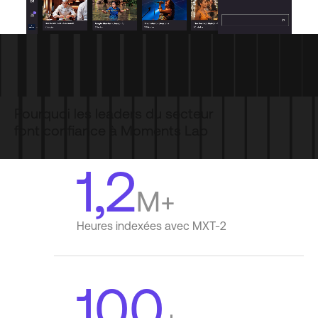
Pourquoi les leaders du secteur
font confiance à Moments Lab
1,2
M+
Heures indexées avec MXT-2
100