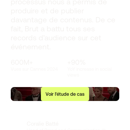
processus nous a permis de
produire et de publier
davantage de contenus. De ce
fait, Brut a battu tous ses
records d’audience sur cet
événement.
600M+
+90%
Vues sur Cannes 2024
YoY increase in social
views
V
o
i
r
l
'
é
t
u
d
e
d
e
c
a
s
Coralie Batté