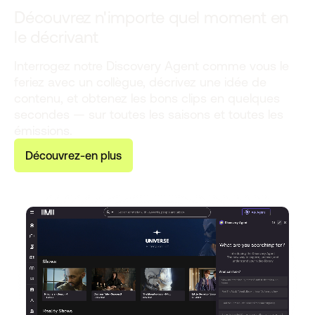
Découvrez n'importe quel moment en
le décrivant
Interrogez notre Discovery Agent comme vous le
feriez avec un collègue, décrivez une idée de
contenu, et obtenez les bons clips en quelques
secondes — sur toutes les saisons et toutes les
émissions.
D
é
c
o
u
v
r
e
z
-
e
n
p
l
u
s