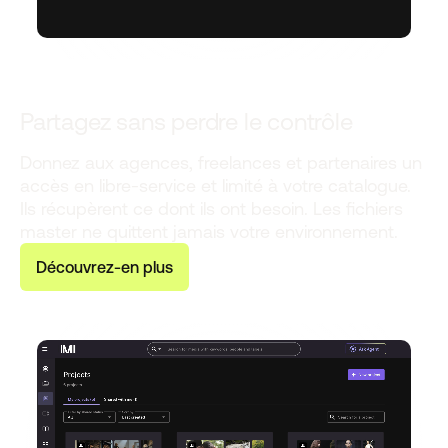
Partagez sans perdre le contrôle
Donnez aux agences, freelances et partenaires un
accès en libre-service et limité à votre catalogue.
Ils récupèrent ce dont ils ont besoin. Les fichiers
master ne quittent jamais votre environnement.
D
é
c
o
u
v
r
e
z
-
e
n
p
l
u
s