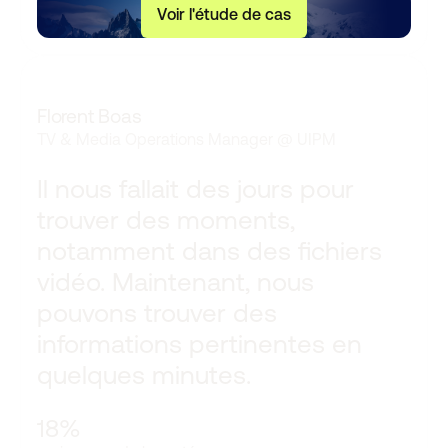
V
o
i
r
l
'
é
t
u
d
e
d
e
c
a
s
‍Florent Boas
TV & Media Operations Manager
@
UIPM
Il nous fallait des jours pour
trouver des moments,
notamment dans des fichiers
vidéo. Maintenant, nous
pouvons trouver des
informations pertinentes en
quelques minutes.
18%