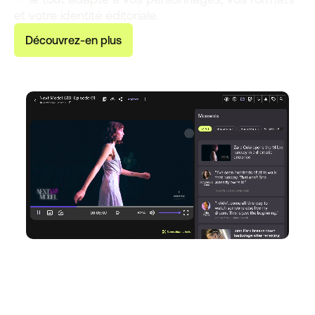
et votre identité éditoriale.
D
é
c
o
u
v
r
e
z
-
e
n
p
l
u
s