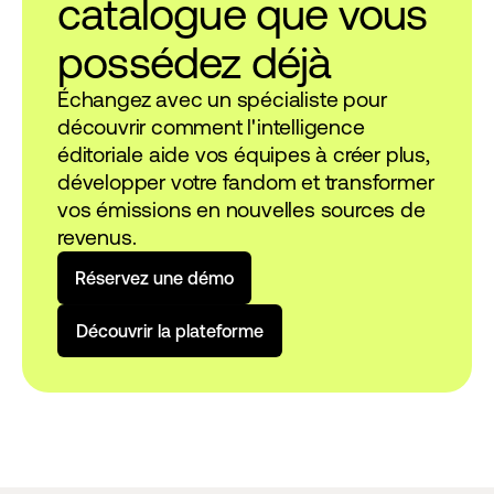
catalogue que vous
possédez déjà
Échangez avec un spécialiste pour
découvrir comment l'intelligence
éditoriale aide vos équipes à créer plus,
développer votre fandom et transformer
vos émissions en nouvelles sources de
revenus.
R
é
s
e
r
v
e
z
u
n
e
d
é
m
o
D
é
c
o
u
v
r
i
r
l
a
p
l
a
t
e
f
o
r
m
e