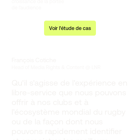
croissance de la portée
de l'audience
V
o
i
r
l
'
é
t
u
d
e
d
e
c
a
s
François Cotiche
Head of Media Rights & Content
@
LNR
Qu'il s'agisse de l'expérience en
libre-service que nous pouvons
offrir à nos clubs et à
l'écosystème mondial du rugby
ou de la façon dont nous
pouvons rapidement identifier