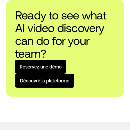
Ready to see what
AI video discovery
can do for your
team?
R
é
s
e
r
v
e
z
u
n
e
d
é
m
o
D
é
c
o
u
v
r
i
r
l
a
p
l
a
t
e
f
o
r
m
e