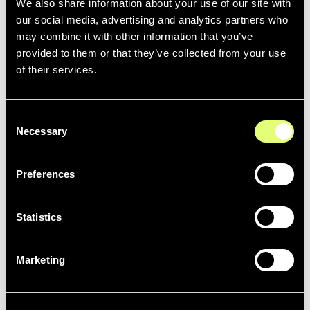
Montez vos vidéos plus rapidement avec Moments Lab
We also share information about your use of our site with
et Adobe Premiere Pro
our social media, advertising and analytics partners who
may combine it with other information that you’ve
provided to them or that they’ve collected from your use
of their services.
LIVE
Consent
LiveU
Necessary
Selection
Accélérez vos workflows de production en enrichissant,
recherchant et réutilisant vos contenus dès leur
diffusion en direct
Preferences
Statistics
MAM
Marketing
NINA
Use Moments Lab’s market leading AI indexing
technology to enrich your audiovisual media assets
before sending them back to your NINA Content