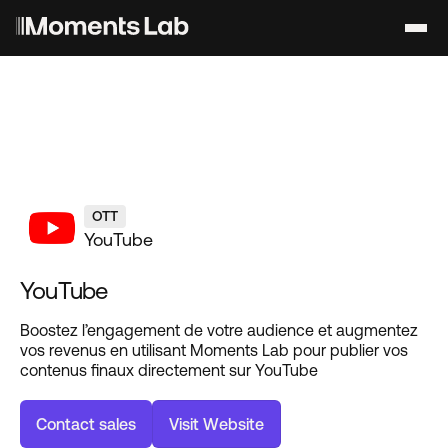
OTT
YouTube
YouTube
Boostez l’engagement de votre audience et augmentez
vos revenus en utilisant Moments Lab pour publier vos
contenus finaux directement sur YouTube
C
o
n
t
a
c
t
s
a
l
e
s
V
i
s
i
t
W
e
b
s
i
t
e