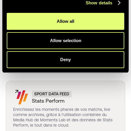
Show details
platform.
Allow all
MAM
Allow selection
Bitcentral
Améliorez la découvrabilité de vos contenus sur votre
MAM Oasis
Deny
SPORT DATA FEED
Stats Perform
Enrichissez les moments phares de vos matchs, live
comme archives, grâce à l'utilisation combinée du
Media Hub de Moments Lab et des données de Stats
Perform, le tout dans le cloud.