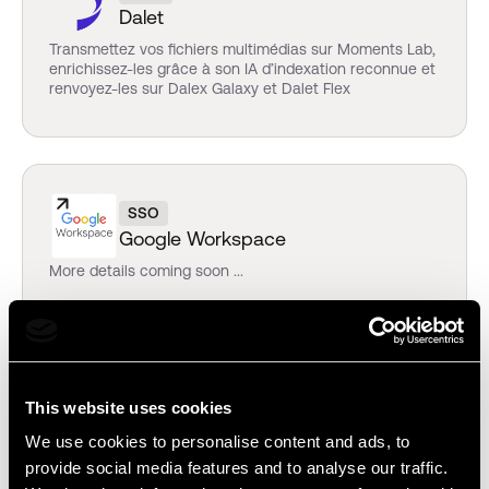
Dalet
Transmettez vos fichiers multimédias sur Moments Lab,
enrichissez-les grâce à son IA d’indexation reconnue et
renvoyez-les sur Dalex Galaxy et Dalet Flex
SSO
Google Workspace
More details coming soon ...
This website uses cookies
EDITING
We use cookies to personalise content and ads, to
Adobe Premiere Pro
provide social media features and to analyse our traffic.