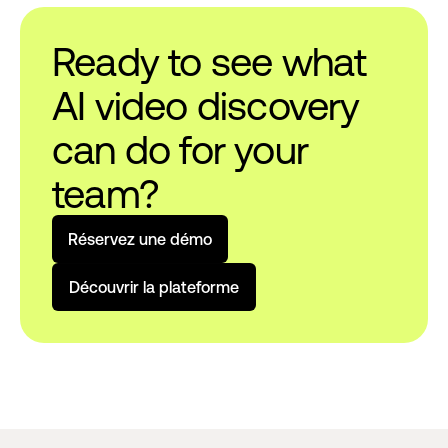
Ready to see what
AI video discovery
can do for your
team?
R
é
s
e
r
v
e
z
u
n
e
d
é
m
o
D
é
c
o
u
v
r
i
r
l
a
p
l
a
t
e
f
o
r
m
e