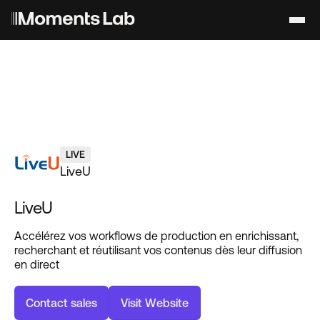
LIVE
LiveU
LiveU
Accélérez vos workflows de production en enrichissant,
recherchant et réutilisant vos contenus dès leur diffusion
en direct
C
o
n
t
a
c
t
s
a
l
e
s
V
i
s
i
t
W
e
b
s
i
t
e