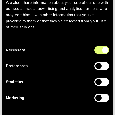
We also share information about your use of our site with
Accélérez vos workflows de production en enrichissant,
our social media, advertising and analytics partners who
recherchant et réutilisant vos contenus dès leur
may combine it with other information that you’ve
diffusion en direct
provided to them or that they’ve collected from your use
of their services.
Consent
MAM
Necessary
Arvato
Selection
More details coming soon ...
Preferences
Statistics
MAM
Marketing
Bitcentral
Améliorez la découvrabilité de vos contenus sur votre