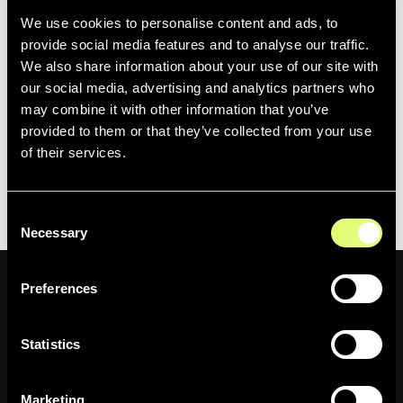
LucidLink en toute transparence, nous travaillons sur
We use cookies to personalise content and ads, to
plusieurs fuseaux horaires et régions du monde sans
provide social media features and to analyse our traffic.
jamais perdre d’informations. »
We also share information about your use of our site with
our social media, advertising and analytics partners who
Moments Lab et LucidLink seront tous deux présents au
may combine it with other information that you’ve
MPTS
à Londres, les 14 et 15 mai 2025, sur les stands T6
provided to them or that they’ve collected from your use
et M59 respectivement,
rencontrons-nous.
of their services.
Consent
Necessary
Selection
Preferences
Newsletter
Statistics
Marketing