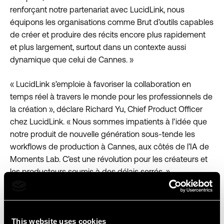
renforçant notre partenariat avec LucidLink, nous
équipons les organisations comme Brut d’outils capables
de créer et produire des récits encore plus rapidement
et plus largement, surtout dans un contexte aussi
dynamique que celui de Cannes. »
« LucidLink s’emploie à favoriser la collaboration en
temps réel à travers le monde pour les professionnels de
la création », déclare Richard Yu, Chief Product Officer
chez LucidLink. « Nous sommes impatients à l’idée que
notre produit de nouvelle génération sous-tende les
workflows de production à Cannes, aux côtés de l’IA de
Moments Lab. C’est une révolution pour les créateurs et
les producteurs soumis à des délais serrés. »
« Couvrir le Festival, c’est en retransmettre la magie en
direct à notre audience », affirme Guillaume Lacroix, CEO
et cofondateur de Brut. « En accédant à MXT-2 et
This website uses cookies