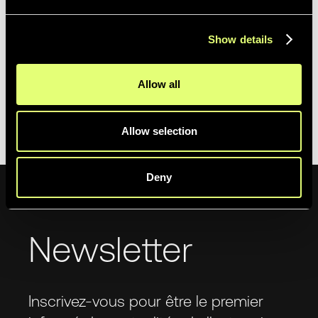
organisations de préserver leur héritage et de trouver,
réutiliser et monétiser efficacement leur contenu. Le
Show details
résultat ? De nouvelles opportunités de monétisation, des
processus de travail grandement optimisés et un
Allow all
patrimoine vidéo qui vivra éternellement.
Pour plus d'informations,
veuillez nous contacter.
Allow selection
Deny
Newsletter
Inscrivez-vous pour être le premier