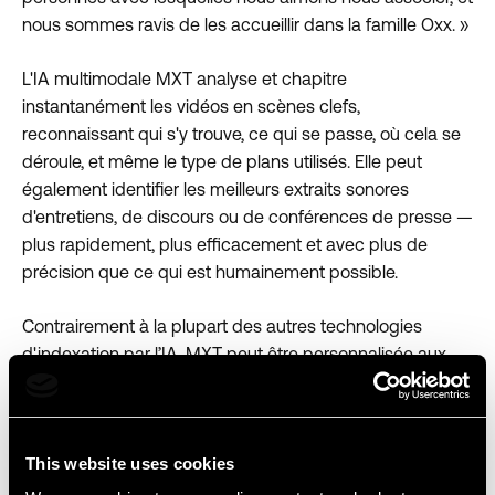
nous sommes ravis de les accueillir dans la famille Oxx. »
L'IA multimodale MXT analyse et chapitre
instantanément les vidéos en scènes clefs,
reconnaissant qui s'y trouve, ce qui se passe, où cela se
déroule, et même le type de plans utilisés. Elle peut
également identifier les meilleurs extraits sonores
d'entretiens, de discours ou de conférences de presse —
plus rapidement, plus efficacement et avec plus de
précision que ce qui est humainement possible.
Contrairement à la plupart des autres technologies
d'indexation par l’IA, MXT peut être personnalisée aux
besoins des utilisateurs. Les entreprises peuvent
entraîner l’IA à détecter certaines personnes clefs, des
logos de marques, des moments forts particuliers ou des
This website uses cookies
types de contenu et ce à grande échelle. Ils peuvent
aussi s’assurer que MXT propose des descriptions qui