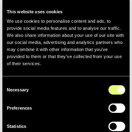
Les sponsors, comme Nike, Suzuki, EDF et la Caisse
d’épargne, ont accès aux photos des maillots et des
This website uses cookies
équipements qui arborent leur logo. Les médias et les
We use cookies to personalise content and ads, to
magazines sportifs peuvent télécharger les photos
provide social media features and to analyse our traffic.
prises pendant les matchs en cours et ainsi
We also share information about your use of our site with
communiquer avec les supporters.
our social media, advertising and analytics partners who
may combine it with other information that you’ve
provided to them or that they’ve collected from your use
La Caisse d’épargne dispose d’un accès direct aux
of their services.
séquences de la FFBB sur lesquelles l’identité visuelle du
groupe apparaît.
Tout cela a été déployé incroyablement rapidement :
Consent
Necessary
plus d’un siècle d’archives ont été migrées depuis
Selection
l’ancien système de la FFBB sur le Media Hub
Newsbridge en seulement quatre semaines.
Preferences
Le Media Hub Moments Lab de la
Statistics