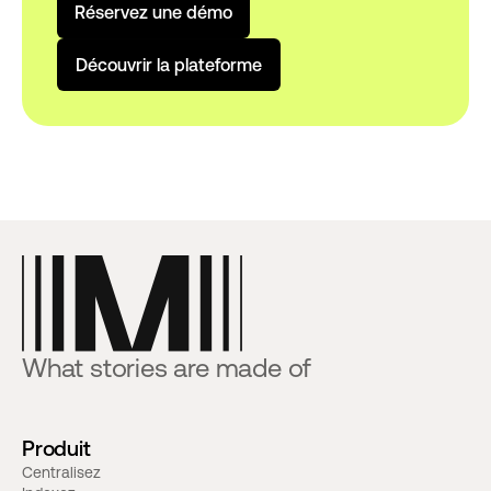
R
é
s
e
r
v
e
z
u
n
e
d
é
m
o
D
é
c
o
u
v
r
i
r
l
a
p
l
a
t
e
f
o
r
m
e
What stories are made of
Produit
Centralisez