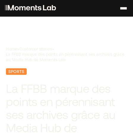
Home
>
Customer stories
>
La FFBB marque des points en pérennisant ses archives grâce
au Media Hub de Moments Lab
SPORTS
La FFBB marque des
points en pérennisant
ses archives grâce au
Media Hub de