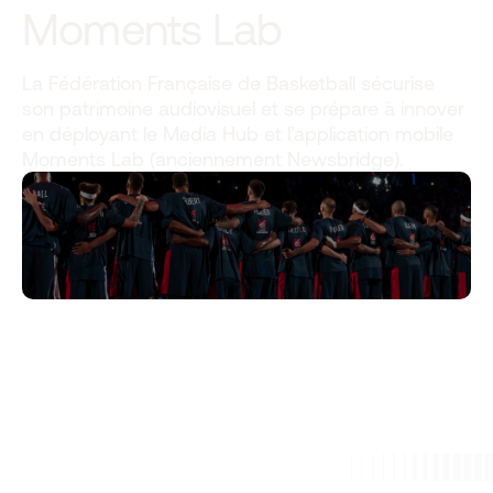
Moments Lab
La Fédération Française de Basketball sécurise
son patrimoine audiovisuel et se prépare à innover
en déployant le Media Hub et l’application mobile
Moments Lab (anciennement Newsbridge).